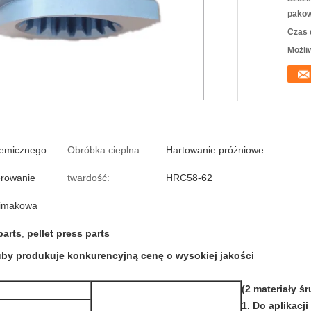
pakow
Czas 
Możli
hemicznego
Obróbka cieplna:
Hartowanie próżniowe
erowanie
twardość:
HRC58-62
limakowa
parts
,
pellet press parts
by produkuje konkurencyjną cenę o wysokiej jakości
(2 materiały śr
1. Do aplikacji