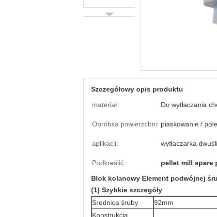
Szczegółowy opis produktu
materiał:
Do wytłaczania c
Obróbka powierzchni:
piaskowanie / pol
aplikacji:
wytłaczarka dwuś
Podkreślić:
pellet mill spare 
Blok kolanowy Element podwójnej śru
(1) Szybkie szczegóły
Średnica śruby
92mm
Konstrukcja