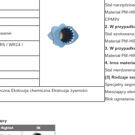
Stal narzędzi
Materiał PM-
CPM9V
2. W przypadk
owanie
Stal azotowana
Materiał PM-
R5 / WR14 /
3. W przypadku
Materiał PM-
4. Inne materia
Stal nierdzewna
(3) Rodzaje 
Specjalny segm
yczna Ekstruzja chemiczna Ekstruzja żywności
Mieszający ele
Blok ugniatania
jący