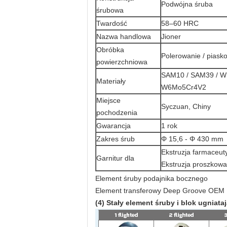
Podwójna śruba
śrubowa
Twardość
58–60 HRC
Nazwa handlowa
Jioner
Obróbka
Polerowanie / piask
powierzchniowa
SAM10 / SAM39 / W
Materiały
W6Mo5Cr4V2
Miejsce
Syczuan, Chiny
pochodzenia
Gwarancja
1 rok
Zakres śrub
Φ 15,6 - Φ 430 mm
Ekstruzja farmaceut
Garnitur dla
Ekstruzja proszkowa
Element śruby podajnika bocznego
Element transferowy Deep Groove OEM
(4) Stały element śruby i blok ugniata