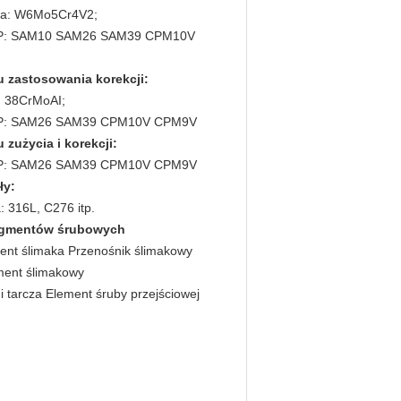
owa: W6Mo5Cr4V2;
HIP: SAM10 SAM26 SAM39 CPM10V
u zastosowania korekcji:
: 38CrMoAI;
HIP: SAM26 SAM39 CPM10V CPM9V
 zużycia i korekcji:
HIP: SAM26 SAM39 CPM10V CPM9V
ły:
: 316L, C276 itp.
segmentów śrubowych
ent ślimaka Przenośnik ślimakowy
ment ślimakowy
 i tarcza Element śruby przejściowej