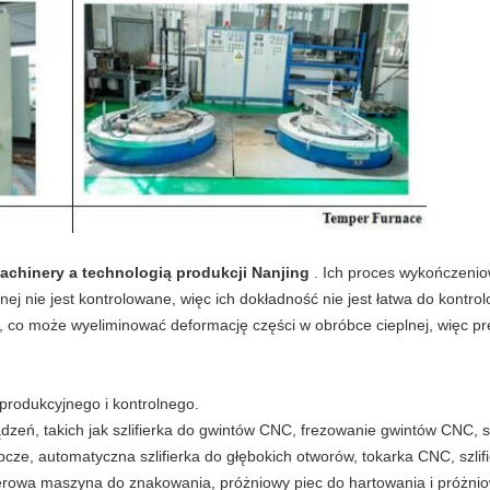
achinery a technologią produkcji Nanjing
.
Ich proces wykończenio
nej nie jest kontrolowane, więc ich dokładność nie jest łatwa do kontro
, co może wyeliminować deformację części w obróbce cieplnej, więc pr
produkcyjnego i kontrolnego.
eń, takich jak szlifierka do gwintów CNC, frezowanie gwintów CNC, s
ze, automatyczna szlifierka do głębokich otworów, tokarka CNC, szli
erowa maszyna do znakowania, próżniowy piec do hartowania i próżni