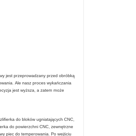
wy jest przeprowadzany przed obróbką
lowania.
Ale nasz proces wykańczania
ecyzja jest wyższa, a zatem może
zlifierka do bloków ugniatających CNC,
fierka do powierzchni CNC, zewnętrzne
owy piec do temperowania.
Po wejściu