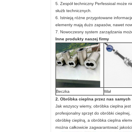
5. Zespół techniczny Perfessioal może n
służb technicznych.
6. Istnieją różne przygotowane informac
elementy mają dużo zapasów, nawet nowy
7. Nowoczesny system zarządzania może 
Inne produkty naszej firmy
Beczka
Wał
2. Obróbka cieplna przez nas samych
Jak wszyscy wiemy, obróbka cieplna jest
profesjonalny sprzęt do obróbki cieplne
obróbkę cieplną, a obróbka cieplna ele
można całkowicie zagwarantować jakości