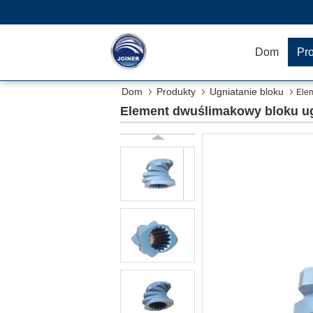
Dom
Pr
Dom
Produkty
Ugniatanie bloku
Elem
Element dwuślimakowy bloku ugn