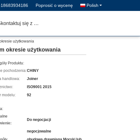
-18683934186
Poprosić o wycenę
Polish
Skontaktuj się z nami
okresie użytkowania
im okresie użytkowania
góły Produktu:
ce pochodzenia:
CHINY
 handlowa:
Joiner
znictwo:
ISO9001 2015
 modelu:
92
a:
alne
Do negocjacji
ienie:
negocjowalne
góły
obudowa drewniana Morski lub