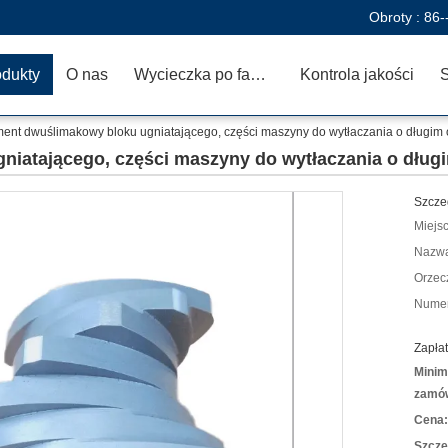
Obroty :
86-
odukty
O nas
Wycieczka po fabryce
Kontrola jakości
ent dwuślimakowy bloku ugniatającego, części maszyny do wytłaczania o długim 
iatającego, części maszyny do wytłaczania o dług
Szcze
Miejs
Nazwa
Orzec
Numer
Zapłat
Minim
zamów
Cena:
Szcze