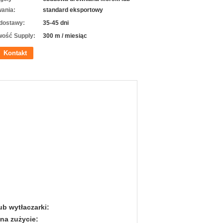
ania:
standard eksportowy
dostawy:
35-45 dni
wość Supply:
300 m / miesiąc
Kontakt
ub wytłaczarki:
 na zużycie: