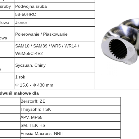
 śruby
Podwójna śruba
58-60HRC
lowa
Jioner
Polerowanie / Piaskowanie
iowa
SAM10 / SAM39 / WR5 / WR14 /
W6Mo5Cr4V2
Syczuan, Chiny
a
1 rok
Φ 15,6 - Φ 430 mm
y dwuślimakowe dla
Berstorff: ZE
Theysohn: TSK
APV: MP65
SM: TEK-HS
Fessia Macross: NRII