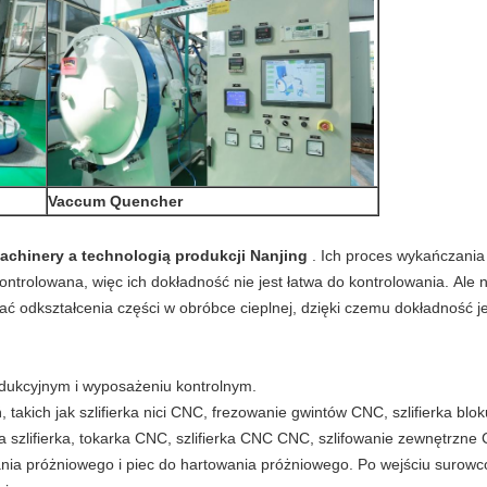
Vaccum Quencher
achinery a technologią produkcji Nanjing
.
Ich proces wykańczania
kontrolowana, więc ich dokładność nie jest łatwa do kontrolowania.
Ale 
ać odkształcenia części w obróbce cieplnej, dzięki czemu dokładność 
dukcyjnym i wyposażeniu kontrolnym.
akich jak szlifierka nici CNC, frezowanie gwintów CNC, szlifierka bl
 szlifierka, tokarka CNC, szlifierka CNC CNC, szlifowanie zewnętrzn
nia próżniowego i piec do hartowania próżniowego.
Po wejściu surowc