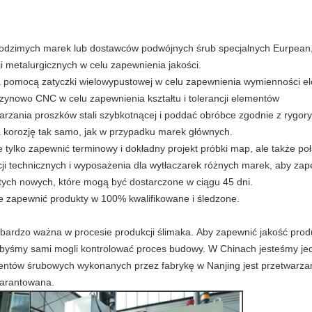
rodzimych marek lub dostawców podwójnych śrub specjalnych Eurpean,
ji metalurgicznych w celu zapewnienia jakości.
a pomocą zatyczki wielowypustowej w celu zapewnienia wymienności 
zynowo CNC w celu zapewnienia kształtu i tolerancji elementów
arzania proszków stali szybkotnącej i poddać obróbce zgodnie z rygory
a korozję tak samo, jak w przypadku marek głównych.
e tylko zapewnić terminowy i dokładny projekt próbki map, ale także p
acji technicznych i wyposażenia dla wytłaczarek różnych marek, aby z
ych nowych, które mogą być dostarczone w ciągu 45 dni.
 zapewnić produkty w 100% kwalifikowane i śledzone.
 bardzo ważna w procesie produkcji ślimaka.
Aby zapewnić jakość produ
, abyśmy sami mogli kontrolować proces budowy.
W Chinach jesteśmy jed
mentów śrubowych wykonanych przez fabrykę w Nanjing jest przetwarzan
warantowana.