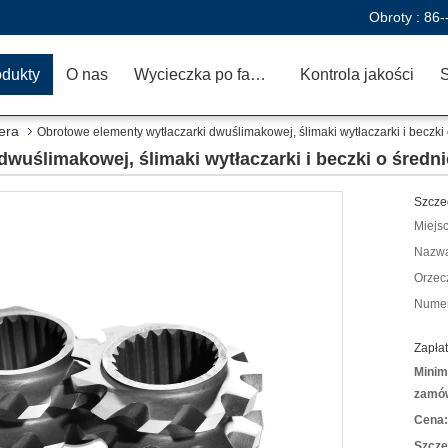
Obroty :
86-
odukty
O nas
Wycieczka po fabryce
Kontrola jakości
era
Obrotowe elementy wytłaczarki dwuślimakowej, ślimaki wytłaczarki i beczki
dwuślimakowej, ślimaki wytłaczarki i beczki o średn
Szcze
Miejs
Nazwa
Orzec
Numer
Zapłat
Minim
zamów
Cena:
Szcze