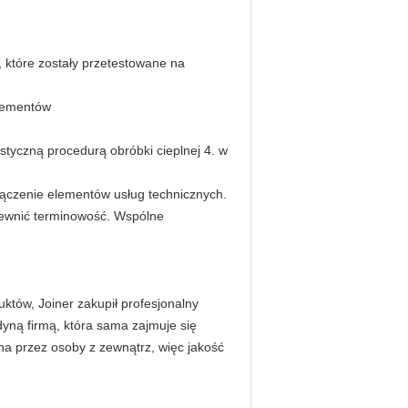
 które zostały przetestowane na
elementów
styczną procedurą obróbki cieplnej 4. w
ołączenie elementów usług technicznych.
apewnić terminowość. Wspólne
któw, Joiner zakupił profesjonalny
yną firmą, która sama zajmuje się
a przez osoby z zewnątrz, więc jakość