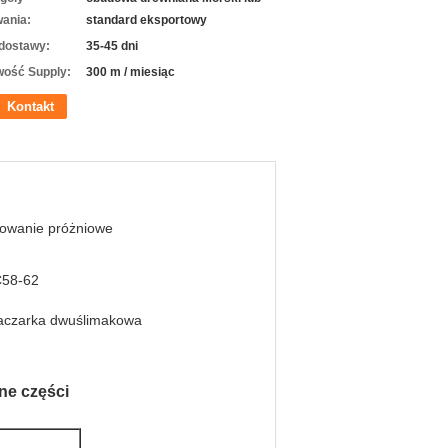
ania:
standard eksportowy
dostawy:
35-45 dni
wość Supply:
300 m / miesiąc
Kontakt
towanie próżniowe
58-62
łaczarka dwuślimakowa
ne części