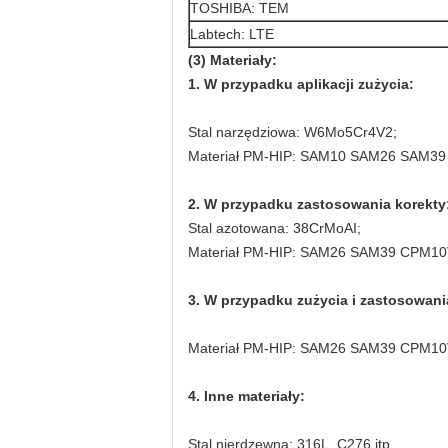
TOSHIBA: TEM
Labtech: LTE
(3) Materiały:
1. W przypadku aplikacji zużycia:
Stal narzędziowa: W6Mo5Cr4V2;
Materiał PM-HIP: SAM10 SAM26 SAM3
2. W przypadku zastosowania korekty
Stal azotowana: 38CrMoAI;
Materiał PM-HIP: SAM26 SAM39 CPM1
3. W przypadku zużycia i zastosowania
Materiał PM-HIP: SAM26 SAM39 CPM1
4. Inne materiały:
Stal nierdzewna: 316L, C276 itp.