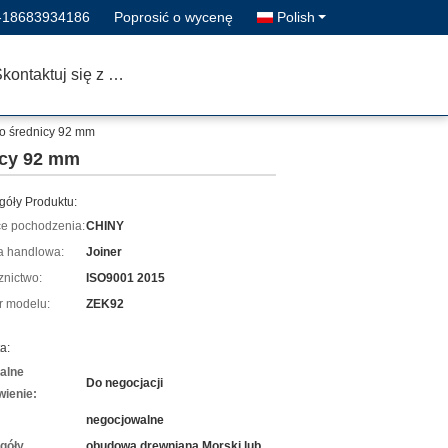
-18683934186
Poprosić o wycenę
Polish
Skontaktuj się z nami
 o średnicy 92 mm
icy 92 mm
góły Produktu:
ce pochodzenia:
CHINY
 handlowa:
Joiner
znictwo:
ISO9001 2015
 modelu:
ZEK92
a:
alne
Do negocjacji
ienie:
negocjowalne
góły
obudowa drewniana Morski lub