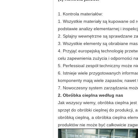
1. Kontrola materiałów:
1. Wszystkie materiały są kupowane od 
podstawie analizy elementarnej i inspekc
2. Splajny wewnętrzne są sprawdzane z
3. Wszystkie elementy są obrabiane mas
4. Przyjąć europejską technologię przetw
celu zapewnienia zużycia i odporności n
5. Perfessioal zespół techniczny może ni
6. Istnieje wiele przygotowanych inform
komponenty mają wiele zapasów, nawet t
7. Nowoczesny system zarządzania może
2. Obróbka cieplna według nas
Jak wszyscy wiemy, obróbka cieplna jest
sprzęt do obróbki cieplnej do produkcji
obróbką cieplną, a obróbka cieplna ele
produktów nie może być całkowicie zag