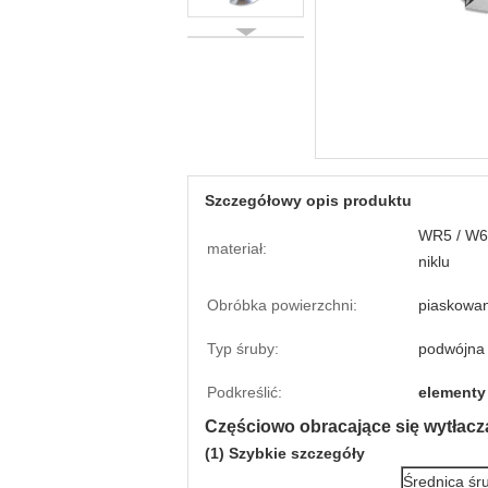
Szczegółowy opis produktu
WR5 / W6M
materiał:
niklu
Obróbka powierzchni:
piaskowan
Typ śruby:
podwójna
Podkreślić:
elementy
Częściowo obracające się wytłac
(1) Szybkie szczegóły
Średnica śr