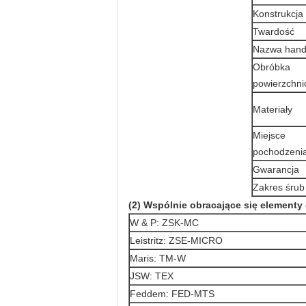
Konstrukcja
Twardość
Nazwa hand
Obróbka
powierzchn
Materiały
Miejsce
pochodzeni
Gwarancja
Zakres śrub
(2) Wspólnie obracające się element
W & P: ZSK-MC
Leistritz: ZSE-MICRO
Maris: TM-W
JSW: TEX
Feddem: FED-MTS