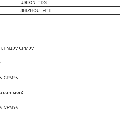
USEON: TDS
SHIZHOU: MTE
9 CPM10V CPM9V
:
0V CPM9V
 corrision:
0V CPM9V