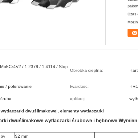
pakow
Czas 
Możli
o5Cr4V2 / 1.2379 / 1.4114 / Stop
Obróbka cieplna:
Har
ie / polerowanie
twardość:
HRC
 śruba
aplikacji:
wyt
 wytłaczarki dwuślimakowej
,
elementy wytłaczarki
zarki dwuślimakowe wytłaczarki śrubowe i bębnowe Wymien
uby
92 mm