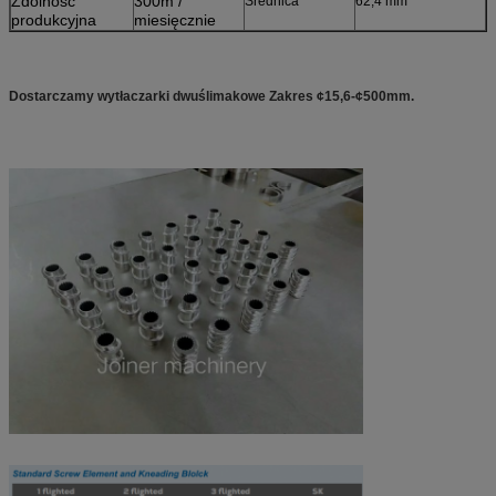
Zdolność
300m /
Średnica
62,4 mm
produkcyjna
miesięcznie
Dostarczamy wytłaczarki dwuślimakowe Zakres ¢15,6-¢500mm.