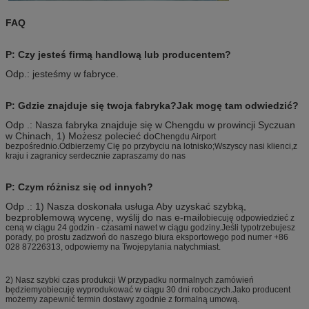
FAQ
P: Czy jesteś firmą handlową lub producentem?
Odp.: jesteśmy w fabryce.
P: Gdzie znajduje się twoja fabryka?Jak mogę tam odwiedzić?
Odp .: Nasza fabryka znajduje się w Chengdu w prowincji Syczuan
w Chinach, 1) Możesz polecieć do
Chengdu Airport
bezpośrednio.Odbierzemy Cię po przybyciu na lotnisko;Wszyscy nasi klienci,
z
kraju i zagranicy serdecznie zapraszamy do nas
P: Czym różnisz się od innych?
Odp .: 1) Nasza doskonała usługa Aby uzyskać szybką,
bezproblemową wycenę, wyślij do nas e-mail
obiecuję odpowiedzieć z
ceną w ciągu 24 godzin - czasami nawet w ciągu godziny.Jeśli ty
potrzebujesz
porady, po prostu zadzwoń do naszego biura eksportowego pod numer +86
028 87226313, odpowiemy na Twoje
pytania natychmiast.
2) Nasz szybki czas produkcji W przypadku normalnych zamówień
będziemy
obiecuję wyprodukować w ciągu 30 dni roboczych.Jako producent
możemy zapewnić termin dostawy zgodnie z formalną umową.