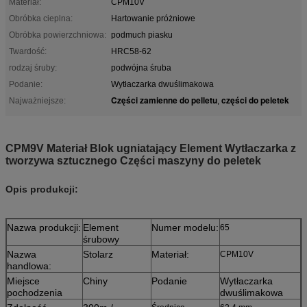
Materiał:
CPM10V
Obróbka cieplna:
Hartowanie próżniowe
Obróbka powierzchniowa:
podmuch piasku
Twardość:
HRC58-62
rodzaj śruby:
podwójna śruba
Podanie:
Wytłaczarka dwuślimakowa
Części zamienne do pelletu
części do peletek
Najważniejsze:
,
CPM9V Materiał Blok ugniatający Element Wytłaczarka z
tworzywa sztucznego Części maszyny do peletek
Opis produkcji:
Nazwa produkcji:
Element
Numer modelu:
65
śrubowy
Nazwa
Stolarz
Materiał:
CPM10V
handlowa:
Miejsce
Chiny
Podanie
Wytłaczarka
pochodzenia
dwuślimakowa