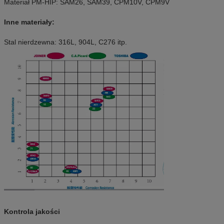
Materiał PM-HIP: SAM26, SAM39, CPM10V, CPM9V
Inne materiały:
Stal nierdzewna: 316L, 904L, C276 itp.
Kontrola jakości