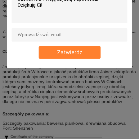
6. Istnieją różne przygotowane informacje techniczne i wyposażenie
dla wytłaczarek różnych marek, aby zapewnić terminowy czas
realizacji. Wspólne komponenty mają dużo zapasów, nawet nowe,
mogą być dostarczone w ciągu 45 dni.
7. Nowoczesny system zarządzania może zapewnić, że produkty są
w 100% kwalifikowane i śledzone.
Zatwierdź
Obróbka cieplna przez nas samych
Jak wszyscy wiemy, obróbka cieplna jest bardzo ważna w procesie
produkcji śrub.W trosce o jakość produktów firma Joiner zakupiła do
produkcji profesjonalne urządzenia do obróbki cieplnej, dzięki
którym sami możemy kontrolować proces budowy.W Chinach
jesteśmy jedyną firmą, która samodzielnie zajmuje się obróbką
cieplną, a obróbka cieplna elementów śrubowych produkowanych
przez fabrykę w Nanjing jest wykonywana przez osoby z zewnątrz,
dlatego nie można w pełni zagwarantować jakości produktów.
Szczegóły pakowania:
Szczegóły pakowania: bawełna piankowa, drewniana obudowa
Port: Shenzhen