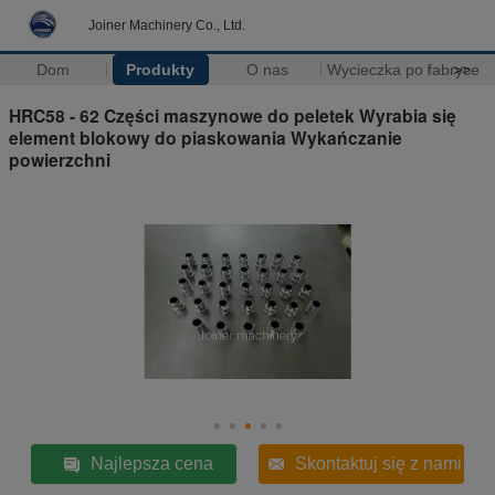
Joiner Machinery Co., Ltd.
Dom
Produkty
O nas
Wycieczka po fabryce
>>
HRC58 - 62 Części maszynowe do peletek Wyrabia się
element blokowy do piaskowania Wykańczanie
powierzchni
Najlepsza cena
Skontaktuj się z nami