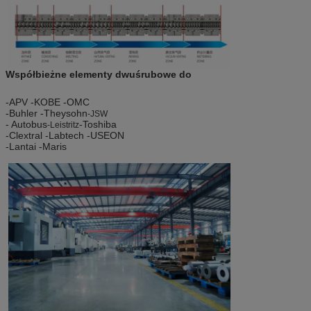
Współbieżne elementy dwuśrubowe do
-APV -KOBE -OMC
-Buhler -Theysohn
-JSW
- Autobus
-Toshiba
-Leistritz
-Clextral -Labtech -USEON
-Lantai -Maris