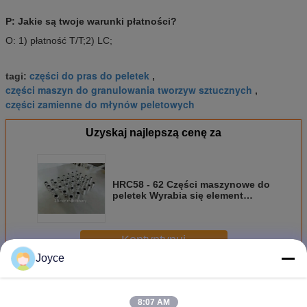
P: Jakie są twoje warunki płatności?
O: 1) płatność T/T;2) LC;
części do pras do peletek
tagi:
,
części maszyn do granulowania tworzyw sztucznych
,
części zamienne do młynów peletowych
Uzyskaj najlepszą cenę za
HRC58 - 62 Części maszynowe do
peletek Wyrabia się element
blokowy do piaskowania
Wykańczanie powierzchni
Kontyntynuj
Joyce
Wał o wysokim momencie obrotowym
Jeszcze
8:07 AM