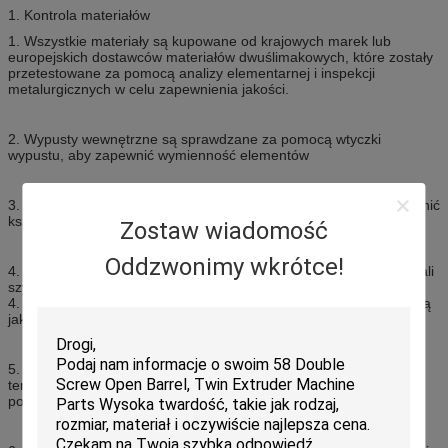
1. Kontrola materiałów
1. Wszystkie materiały są kupowane od krajowych marek lub
europejskich dostawców materiałów dwuślimakowych, które zostały
przetestowane za pomocą analizy elementarnej i inspekcji
metalurgicznych w celu zapewnienia jakości.
2. Wypusty wewnętrzne są sprawdzane za pomocą wtyczki
wypustu, aby zapewnić wymienność elementów
3. Wszystkie elementy są obrabiane maszynami CNC, aby zapewnić
kształty i tolerancje elementów
Zostaw wiadomość
Oddzwonimy wkrótce!
4. Zastosuj europejską technologię przetwarzania proszków ze stali
szybkotnącej i wykonaj obróbkę zgodnie ze ścisłą obróbką cieplną
4. Proces, aby zapewnić zużycie i odporność na korozję taką samą
jak marki Foreigh.
5. Perfessioalny zespół techniczny może nie tylko zapewnić
terminowe i dokładne odwzorowanie projektu próbki, ale także
połączenie elementów usług technicznych.