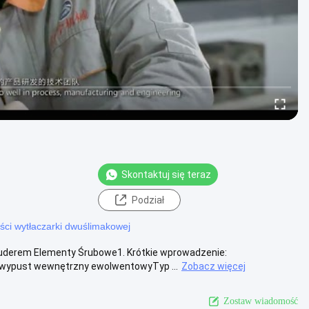
Skontaktuj się teraz
Podział
ści wytłaczarki dwuślimakowej
uderem Elementy Śrubowe1. Krótkie wprowadzenie:
ypust wewnętrzny ewolwentowyTyp ...
Zobacz więcej
Zostaw wiadomość