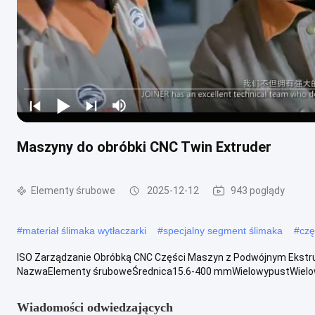
Maszyny do obróbki CNC Twin Extruder
Elementy śrubowe
2025-12-12
943 poglądy
#
materiał ślimaka wytłaczarki
#
specjalny segment ślimaka
#
czę
ISO Zarządzanie Obróbką CNC Części Maszyn z Podwójnym Ekstr
NazwaElementy śruboweŚrednica15.6-400 mmWielowypustWielow
Wiadomości odwiedzających