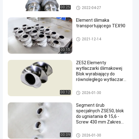
Części wytłaczarki dwuślimak
00:25
2022-04-27
owej
Element ślimaka
transportującego TEX90
Convey Screw Element
2021-12-14
00:15
ZE52 Elementy
wytłaczarki ślimakowej
Blok wyrabiający do
równoległego wytłaczarki
dwuślimakowej
Elementy śrubowe
00:12
2026-01-30
Segment śrub
specjalnych ZSE50, blok
do ugniatania Φ 15,6 -
Screw 430 mm Zakres
gwintowania
Elementy śrubowe
00:09
2026-01-30