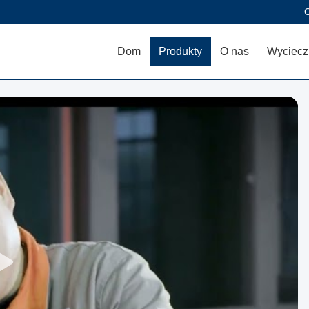
O
Dom
Produkty
O nas