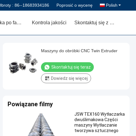
broty :
86--18683934186
Poprosić o wycenę
Polish
Wycieczka po fabryce
Kontrola jakości
Skontaktuj się z nami
Maszyny do obróbki CNC Twin Extruder
Skontaktuj się teraz
Dowiedz się więcej
Powiązane filmy
JSW TEX160 Wytłaczarka
dwuślimakowa Części
maszyny Wytłaczanie
tworzywa sztucznego