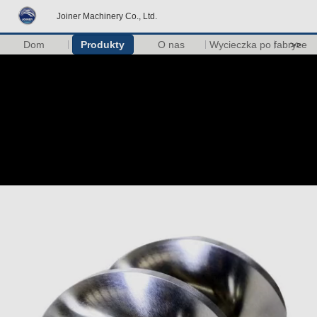
Joiner Machinery Co., Ltd.
Dom
Produkty
O nas
Wycieczka po fabryce
>>